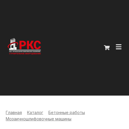
Главная
Каталог
О компании
Покупателям
Контакты
Главная
>
Каталог
>
Бетонные работы
>
Мозаичношлифовочные машины
+7 (914) 970-13-62