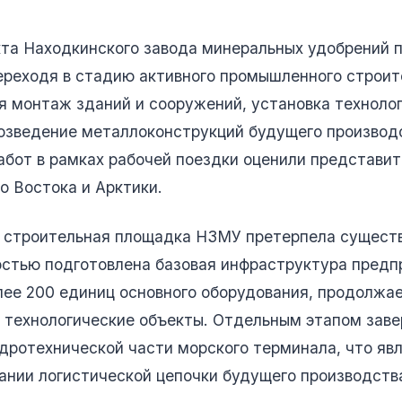
кта Находкинского завода минеральных удобрений
ереходя в стадию активного промышленного строит
 монтаж зданий и сооружений, установка техноло
возведение металлоконструкций будущего производ
абот в рамках рабочей поездки оценили представи
о Востока и Арктики.
д строительная площадка НЗМУ претерпела сущест
остью подготовлена базовая инфраструктура предп
лее 200 единиц основного оборудования, продолжа
 технологические объекты. Отдельным этапом зав
дротехнической части морского терминала, что яв
ании логистической цепочки будущего производств