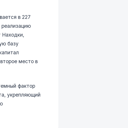
вается в 227
в реализацию
 Находки,
ую базу
 капитал
 второе место в
темный фактор
та, укрепляющий
ую