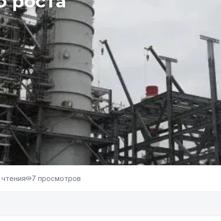
о роста
 чтения
7
просмотров