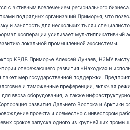
ся с активным вовлечением регионального бизнес
тками подрядных организаций Приморья, что позво
зку и занятость для нескольких тысяч специалист
формат кооперации усиливает мультипликативный 
развитию локальной промышленной экосистемы.
ектор КРДВ Приморье Алексей Дунаев, НЗМУ высту
итории опережающего развития «Находка» и исполь
 пакет мер государственной поддержки. Предпри
алоговые и таможенные преференции, включая реж
для ввоза оборудования, а также инфраструктурн
Корпорация развития Дальнего Востока и Арктики 
ровождение проекта и совместно с инвестором раб
евых сроков запуска одного из крупнейших промыш