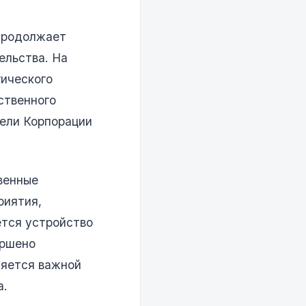
 продолжает
ельства. На
гического
ственного
тели Корпорации
венные
риятия,
ется устройство
ершено
ляется важной
а.