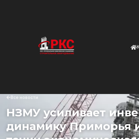
Все новости
НЗМУ усиливает инв
динамику Приморья 