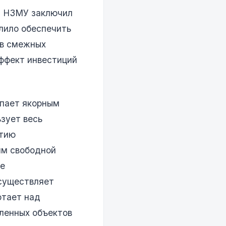
а. НЗМУ заключил
лило обеспечить
ов смежных
эффект инвестиций
пает якорным
зует весь
ятию
им свободной
ое
осуществляет
отает над
ленных объектов