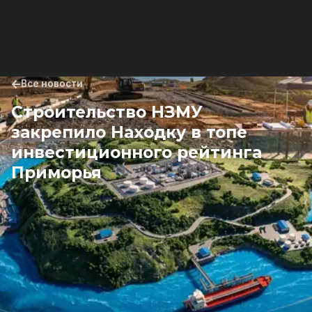
Все новости
Строительство НЗМУ
закрепило Находку в топе
инвестиционного рейтинга
Приморья