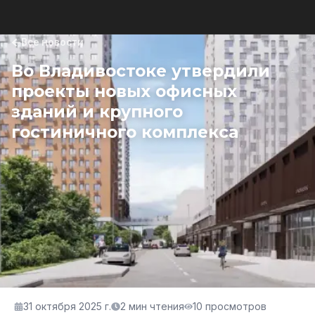
Все новости
Во Владивостоке утвердили
проекты новых офисных
зданий и крупного
гостиничного комплекса
31 октября 2025 г.
2
мин чтения
10
просмотров