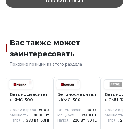
Оставить отзыв
Вас также может
заинтересовать
Похожие позиции из этого раздела
Бетоносмесител
Бетоносмесител
Бетоносм
ь КМС-500
ь КМС-300
ь CMU-125
Объем барабана
500
л
Объем барабана
300
л
Объем бараб
Мощность
3000
Вт
Мощность
2500
Вт
Мощность
Напряжение
380 Вт, 50Гц
Напряжение
220 Вт, 50 Гц
Напряжение
220 