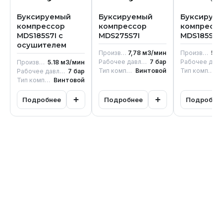
Буксируемый
Буксируемый
Буксируе
компрессор
компрессор
компресс
MDS185S7I с
MDS275S7I
MDS185S7I
осушителем
Производительность
7,78
м3/мин
Производительность
5.1
Рабочее давление
7
бар
Производительность
5.18
м3/мин
Тип компрессора
Винтовой
Тип компрессора
В
Рабочее давление
7
бар
Тип компрессора
Винтовой
+
+
Подробнее
Подробнее
Подробне