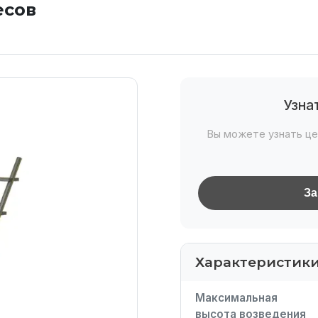
есов
Узна
Вы можете узнать це
За
Характеристик
Максимальная
высота возведения