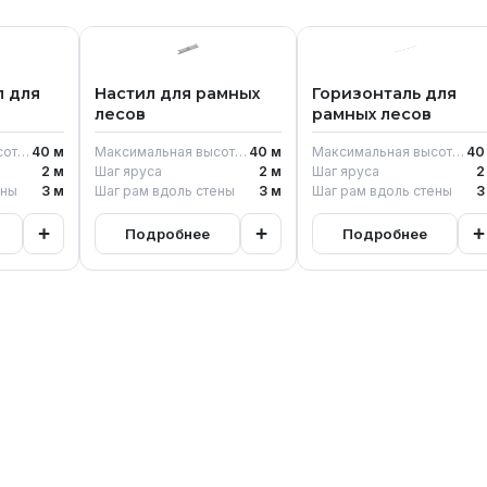
л для
Настил для рамных
Горизонталь для
лесов
рамных лесов
Максимальная высота возведения
40
м
Максимальная высота возведения
40
м
Максимальная высота возведения
40
2
м
Шаг яруса
2
м
Шаг яруса
2
ены
3
м
Шаг рам вдоль стены
3
м
Шаг рам вдоль стены
3
+
+
+
Подробнее
Подробнее