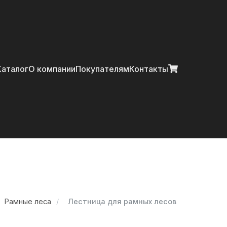
Главная
Каталог
О компании
Покупателям
Контакты
Каталог
О компании
Покупателям
Контакты
Рамные леса
Лестница для рамных лесов
+7 (914) 970-13-62