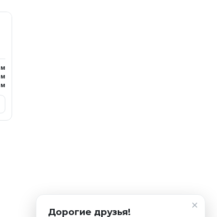
м
м
м
×
Дорогие друзья!