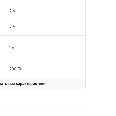
2 м
3 м
1 м
200 Па
зать все характеристики