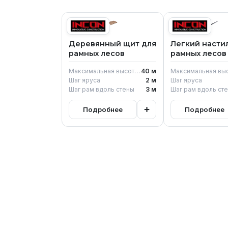
Деревянный щит для
Легкий насти
рамных лесов
рамных лесов
Максимальная высота возведения
40
м
Шаг яруса
2
м
Шаг яруса
Шаг рам вдоль стены
3
м
Шаг рам вдоль ст
+
Подробнее
Подробнее