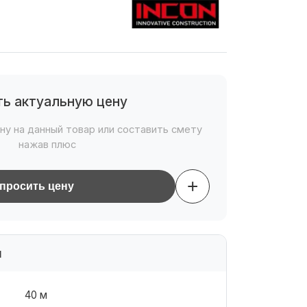
ть актуальную цену
ну на данный товар или составить смету
нажав плюс
+
просить цену
и
40 м