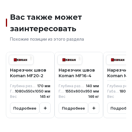
Вас также может
заинтересовать
Похожие позиции из этого раздела
Нарезчик швов
Нарезчик швов
Нарезчик
Koman MF20-2
Koman MF16-4
Koman MF
Глубина резания
170
мм
Глубина разреза
140
мм
Глубина реза
Габариты без упаковки
1080х550х1050
мм
Габариты без упаковки
1550х600х950
мм
Габариты без упаковки
180x5
Вес
145
кг
Вес
146
кг
Вес
+
+
Подробнее
Подробнее
Подробне