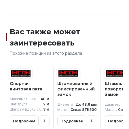
Вас также может
заинтересовать
Похожие позиции из этого раздела
Опорная
Штампованный
Штампова
винтовая пята
фиксированный
поворотн
замок
замок
Максимальная высота возведения
40
м
Шаг яруса
2
м
Диаметр
До 48,6
мм
Диаметр
До
Шаг рам вдоль стены
3
м
Материал стали
Сплав STK500
Материал стали
Сплав
+
+
Подробнее
Подробнее
Подробне