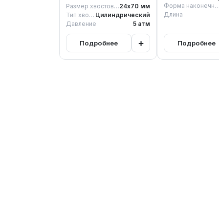
Форма наконеч
Размер хвостовика
24х70
мм
Длина
Тип хвостовика
Цилиндрический
Давление
5
атм
+
Подробнее
Подробнее