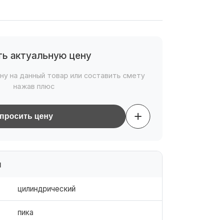
ть актуальную цену
ну на данный товар или составить смету
нажав плюс
+
просить цену
и
цилиндрический
пика