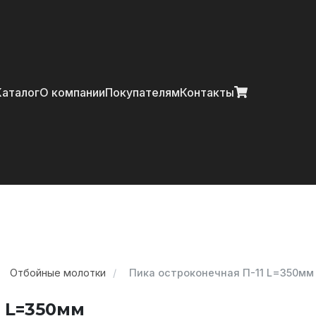
Главная
Каталог
О компании
Покупателям
Контакты
Каталог
О компании
Покупателям
Контакты
Отбойные молотки
Пика остроконечная П-11 L=350мм
+7 (914) 970-13-62
1 L=350мм