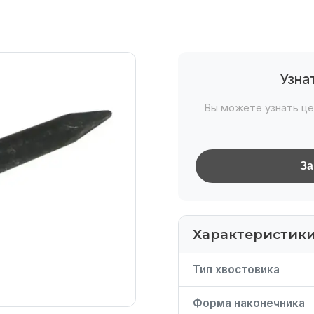
Узна
Вы можете узнать це
За
Характеристик
Тип хвостовика
Форма наконечника