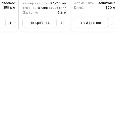
ника
плоское
Форма наконечника
лопаточн
Размер хвостовика
24х70
мм
350
мм
Длина
300
м
Тип хвостовика
Цилиндрический
Давление
5
атм
+
+
+
Подробнее
Подробнее