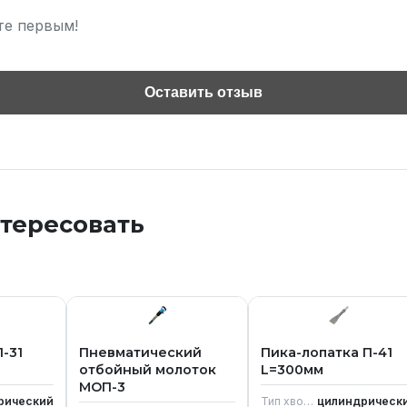
те первым!
Оставить отзыв
нтересовать
-31
Пневматический
Пика-лопатка П-41
отбойный молоток
L=300мм
МОП-3
рический
Тип хвостовика
цилиндрическ