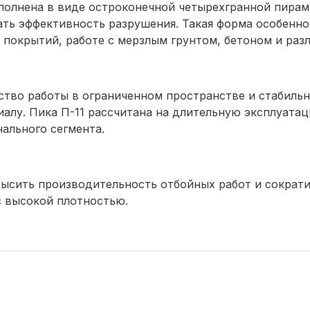
ыполнена в виде остроконечной четырехгранной пира
ать эффективность разрушения. Такая форма особенн
 покрытий, работе с мерзлым грунтом, бетоном и ра
ство работы в ограниченном пространстве и стабильн
алу. Пика П-11 рассчитана на длительную эксплуата
ального сегмента.
высить производительность отбойных работ и сократи
с высокой плотностью.