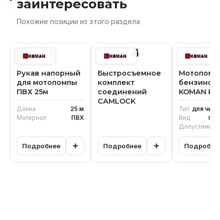
заинтересовать
Похожие позиции из этого раздела
Рукав напорный
Быстросъемное
Мотопомп
для мотопомпы
комплект
бензинов
ПВХ 25м
соединений
KOMAN KP
CAMLOCK
Длина
25
м
Тип
для чис
Материал
ПВХ
Вид
пер
+
+
Подробнее
Подробнее
Подробне