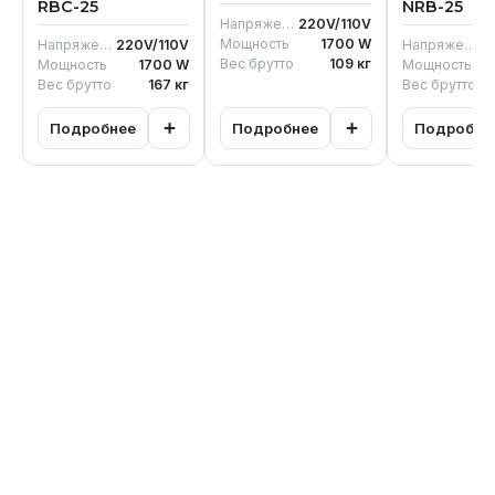
RBC-25
NRB-25
Напряжение
220V/110V
Мощность
1700
W
Напряжение
220V/110V
Напряжение
2
Вес брутто
109
кг
Мощность
1700
W
Мощность
Вес брутто
167
кг
Вес брутто
+
+
Подробнее
Подробнее
Подробне