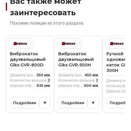
Вас также может
заинтересовать
Похожие позиции из этого раздела
Виброкаток
Виброкаток
Ручной
двухвальцовый
двухвальцовый
одноваль
Giks GVR-800D
Giks GVR-500H
каток Giks
300H
Диаметр вальца
350
мм
Диаметр вальца
450
мм
Количество вальцов
2
Количество вальцов
2
Диамет
Ширина обработки
635
мм
Ширина обработки
600
мм
Ширина обработ
+
+
Подробнее
Подробнее
Подробне