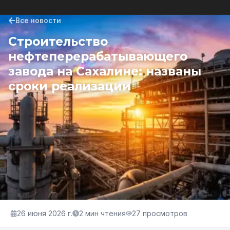
Все новости
Строительство
нефтеперерабатывающего
завода на Сахалине: названы
сроки реализации
26 июня 2026 г.
2
мин чтения
27
просмотров