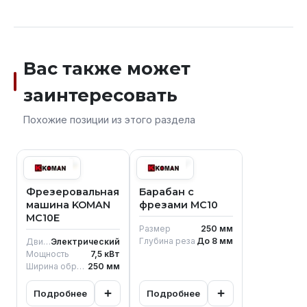
Вас также может
заинтересовать
Похожие позиции из этого раздела
Фрезеровальная
Барабан с
машина KOMAN
фрезами MC10
MC10E
Размер
250
мм
Глубина реза
До 8
мм
Двигатель
Электрический
Мощность
7,5
кВт
Ширина обработки
250
мм
+
+
Подробнее
Подробнее