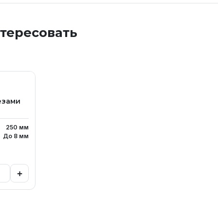
нтересовать
езами
250
мм
До 8
мм
+