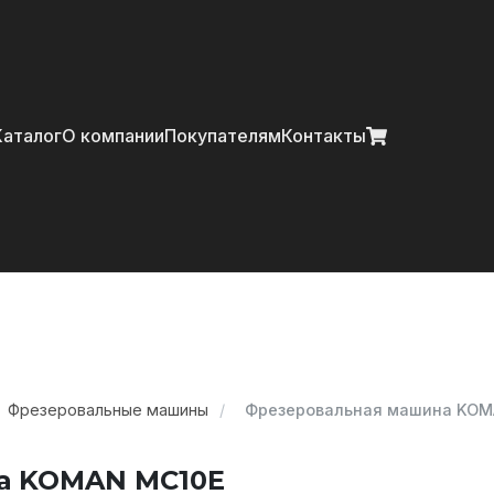
Главная
Каталог
О компании
Покупателям
Контакты
Каталог
О компании
Покупателям
Контакты
Фрезеровальные машины
Фрезеровальная машина KOM
+7 (914) 970-13-62
а KOMAN MC10E