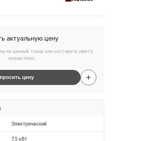
ть актуальную цену
ну на данный товар или составить смету
нажав плюс
+
просить цену
и
Электрический
7,5 кВт