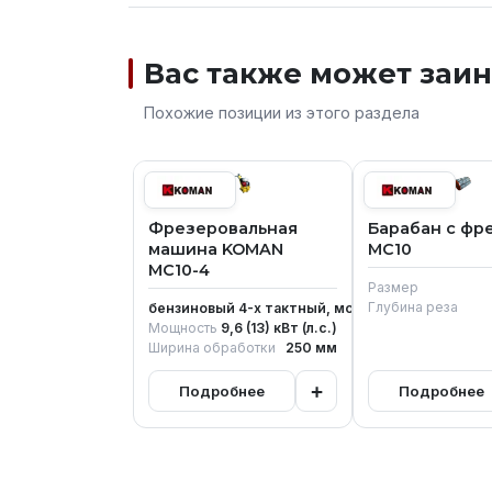
Вас также может заи
Похожие позиции из этого раздела
Фрезеровальная
Барабан с фр
машина KOMAN
MC10
MC10-4
Размер
Глубина реза
Двигатель
бензиновый 4-х тактный, модель Honda GX390
Мощность
9,6 (13)
кВт (л.с.)
Ширина обработки
250
мм
+
Подробнее
Подробнее