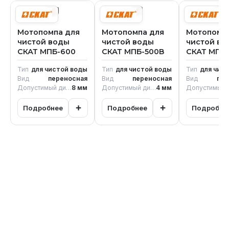
Мотопомпа для
Мотопомпа для
Мотопомп
чистой воды
чистой воды
чистой во
СКАТ МПБ-600
СКАТ МПБ-500В
СКАТ МПБ-
Тип
для чистой воды
Тип
для чистой воды
Тип
для чис
Вид
переносная
Вид
переносная
Вид
пер
Допустимый диаметр твердых частиц
8
мм
Допустимый диаметр твердых частиц
4
мм
+
+
Подробнее
Подробнее
Подробне