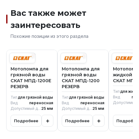
Вас также может
заинтересовать
Похожие позиции из этого раздела
Мотопомпа для
Мотопомпа для
Мотопомп
грязной воды
грязной воды
жидкой гр
СКАТ МПД-1200E
СКАТ МПД-1200
СКАТ МПБ-
РЕЗЕРВ
РЕЗЕРВ
Тип
для жидк
Вид
пер
Тип
для грязной воды
Тип
для грязной воды
Допустимый д
Вид
переносная
Вид
переносная
Допустимый диаметр твердых частиц
25
мм
Допустимый диаметр твердых частиц
25
мм
+
+
Подробнее
Подробнее
Подробне