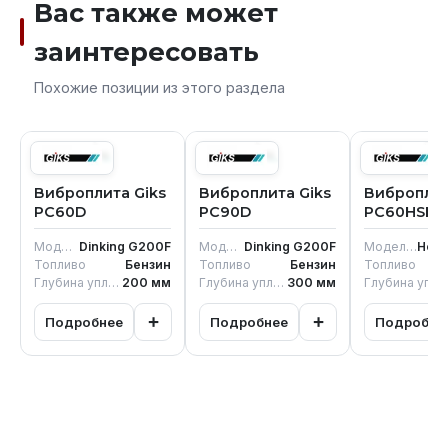
Вас также может
заинтересовать
Похожие позиции из этого раздела
Виброплита Giks
Виброплита Giks
Виброплит
PC60D
PC90D
PC60HSET
Модель двигателя
Dinking G200F
Модель двигателя
Dinking G200F
Модель двигателя
Hond
Топливо
Бензин
Топливо
Бензин
Топливо
Глубина уплотнения
200
мм
Глубина уплотнения
300
мм
Глубина уплотнен
+
+
Подробнее
Подробнее
Подробне