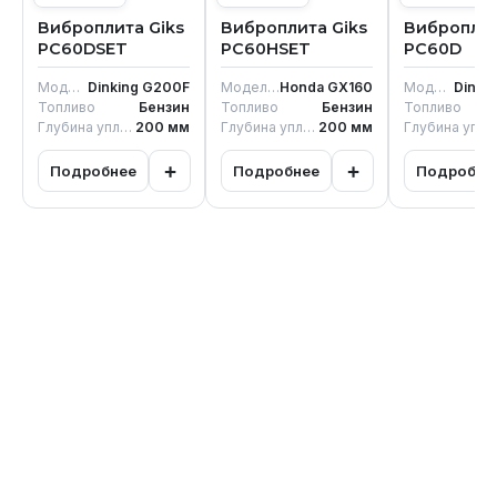
Виброплита Giks
Виброплита Giks
Виброплит
PC60DSET
PC60HSET
PC60D
Модель двигателя
Dinking G200F
Модель двигателя
Honda GX160
Модель двигателя
Dinki
Топливо
Бензин
Топливо
Бензин
Топливо
Глубина уплотнения
200
мм
Глубина уплотнения
200
мм
Глубина уплотнен
+
+
Подробнее
Подробнее
Подробне