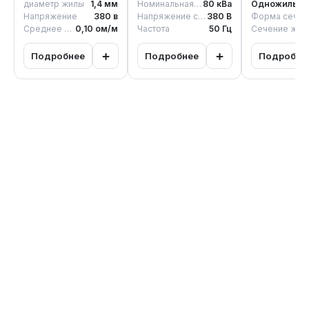
диаметр жилы
1,4
мм
Номинальная мощность
80
кВа
Тип кабеля
Одножильный
Напряжение
380
в
Напряжение сети
380
В
Форма сечения
Среднее сопротивления жилы
0,10
ом/м
Частота
50
Гц
Сечение жи
+
+
Подробнее
Подробнее
Подробне