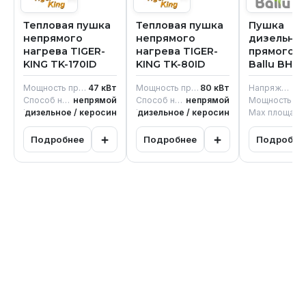
Тепловая пушка
Тепловая пушка
Пушка
непрямого
непрямого
дизельна
нагрева TIGER-
нагрева TIGER-
прямого н
KING TK-170ID
KING TK-80ID
Ballu BHDP
Мощность при обогреве
47
кВт
Мощность при обогреве
80
кВт
Напряжение
22
Способ нагрева
непрямой
Способ нагрева
непрямой
Мощно
дизельное / керосин
Топливо
дизельное / керосин
Топливо
Max
+
+
Подробнее
Подробнее
Подробне