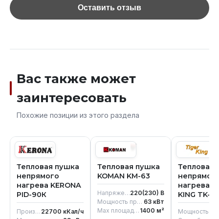
Оставить отзыв
Вас также может
заинтересовать
Похожие позиции из этого раздела
Тепловая пушка
Тепловая пушка
Тепловая 
непрямого
KOMAN KM-63
непрямог
нагрева KERONA
нагрева T
Напряжение
220(230)
В
PID-90К
KING TK-17
Мощность при обогреве
63
кВт
Max площадь обогрева
1400
м²
Производительность
22700
кКал/ч
Мощно