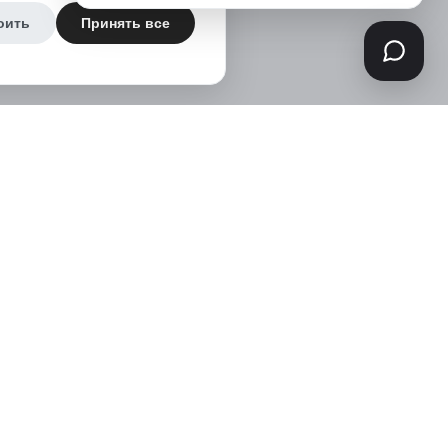
оить
Принять все
Информация
Вход для юр.лиц