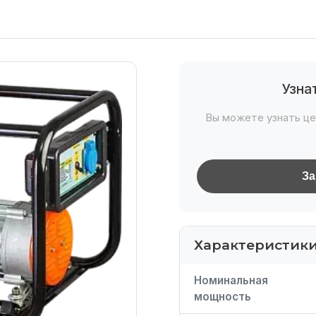
Узна
Вы можете узнать це
За
Характеристик
Номинальная
мощность