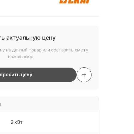
ть актуальную цену
ну на данный товар или составить смету
нажав плюс
+
просить цену
и
2 кВт