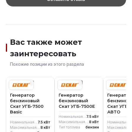
Вас также может
заинтересовать
Похожие позиции из этого раздела
Генератор
Генератор
Генератор
бензиновый
бензиновый
бензинов
Скат УГБ-7500
Скат УГБ-7500Е
Скат УГБ-
Basic
АВТО
Номинальная мощность
7.5
кВт
Максимальная мощность генератора
8
кВт
Номинальная мощность
7.5
кВт
Ном
Тип топлива
бензин
Максимальная мощность генератора
8
кВт