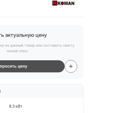
ть актуальную цену
ну на данный товар или составить смету
нажав плюс
+
просить цену
и
8.3 кВт