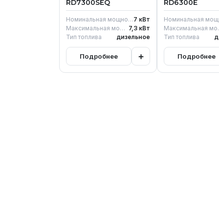
RD7300SEQ
RD6300E
Номинальная мощность
7
кВт
Максимальная мощность генератора
7,3
кВт
Максимал
Тип топлива
дизельное
Тип топлива
д
+
Подробнее
Подробнее