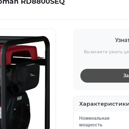
Koman RD8800SEQ
Узна
Вы можете узнать це
За
Характеристик
Номинальная
мощность