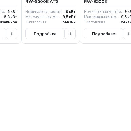
RW-9500E ATS
RW-9500E
Номинальная мощность
6
кВт
Номинальная мощность
9
кВт
Номинальная мощность
9
к
ьная мощность генератора
6.3
кВт
Максимальная мощность генератора
9,5
кВт
Максимальная мощность генератора
9,5
к
изельное
Тип топлива
бензин
Тип топлива
бенз
+
+
+
Подробнее
Подробнее