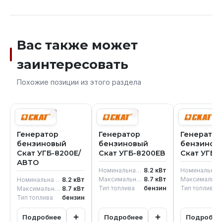
Вас также может
заинтересовать
Похожие позиции из этого раздела
Генератор
Генератор
Генератор
бензиновый
бензиновый
бензинов
Скат УГБ-8200Е/
Скат УГБ-8200ЕВ
Скат УГБ-
АВТО
Номинальная мощность
8.2
кВт
Номинальная мощн
Максимальная мощность генератора
8.7
кВт
Максимальная мощность г
Номинальная мощность
8.2
кВт
Тип топлива
бензин
Тип топлива
Максимальная мощность генератора
8.7
кВт
Тип топлива
бензин
+
+
Подробнее
Подробнее
Подробне