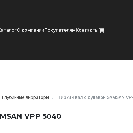
Каталог
О компании
Покупателям
Контакты
Главная
Каталог
О компании
Покупателям
Глубинные вибраторы
Гибкий вал с булавой SAMSAN VP
Контакты
AMSAN VPP 5040
+7 (914) 970-13-62