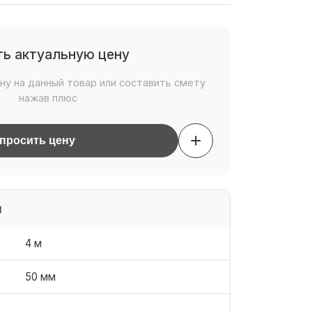
ть актуальную цену
ну на данный товар или составить смету
нажав плюс
+
просить цену
и
4 м
50 мм