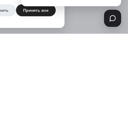
оить
Принять все
Информация
Вход для юр.лиц
О компании