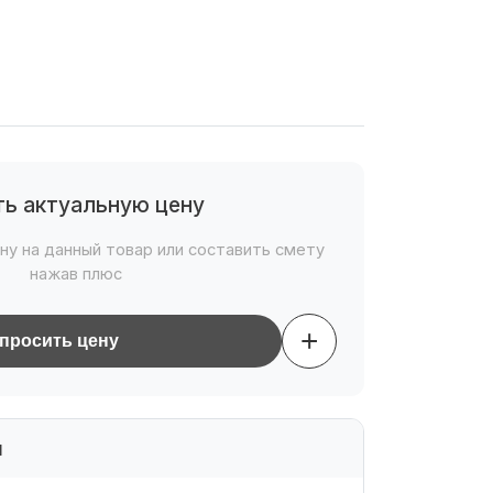
ть актуальную цену
ну на данный товар или составить смету
нажав плюс
+
просить цену
и