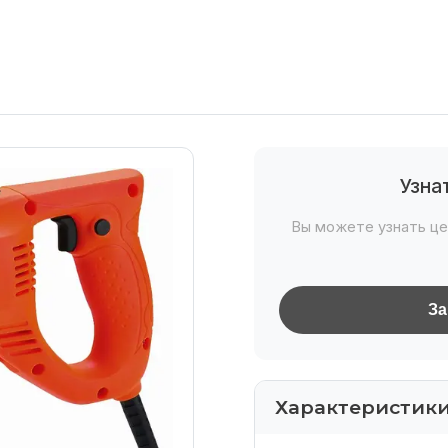
Узна
Вы можете узнать це
За
Характеристик